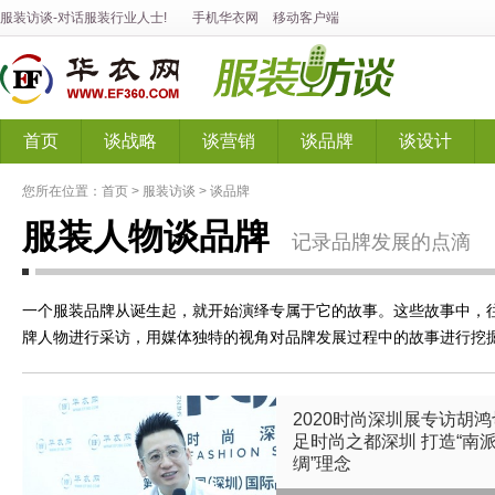
服装访谈
-对话
服装
行业人士!
手机华衣网
移动客户端
首页
谈战略
谈营销
谈品牌
谈设计
您所在位置：
首页
>
服装访谈
>
谈品牌
服装人物谈品牌
记录品牌发展的点滴
一个服装品牌从诞生起，就开始演绎专属于它的故事。这些故事中，
牌人物进行采访，用媒体独特的视角对品牌发展过程中的故事进行挖
2020时尚深圳展专访胡鸿
足时尚之都深圳 打造“南
绸”理念