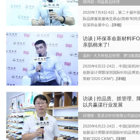
胡鸿切 - 同益新总经理
2020年7月4日-6日，第二十届中国
际品牌服装服饰交易会(简称“时尚深
在深圳会展中心...
[详细]
访谈 | 环保革命新材料IF
亲肌棉来了!
温剑 - 大方科技总经理、梦洁集团
2020年6月22-24日，中国(深圳)
创新设计周暨深圳国际针织品博览
简称“2020 CKIW”)...
[详细]
访谈 | 控品质、抓管理、
以共赢谋行业发展
邱增雨 - 英其尔针织有限公司副总
2020年6月22-24日，中国(深圳)
创新设计周暨深圳国际针织品博览
简称“2020 CKIW”)...
[详细]