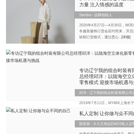
力量 注入情感的温度
Sandra - 品牌创始人
2020年4月27日—4月30日，MOD
冬服装服饰订货会应约而来，开启
轨制订货模式，通过悉心...
[详细]
专访辽宁我的组合时装有
总经理邱洋：以陆海空立
零售模式 迎接市场机遇与
邱洋 - 辽宁我的组合时装有限公司
2019年7月11日，MYMIX上海长
店盛大开业!开业当天，我们采访
私人定制 让你做与众不同
的组合时装有限公司总经...
[详细]
陈彩燕 - 大大王饰品DMDS私人
责人