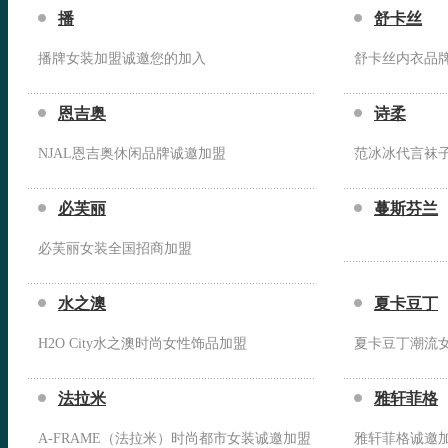
播
舒卡丝
播牌女装加盟诚邀您的加入
舒卡丝内衣品
恩吉奥
诗柔
NJAL恩吉奥休闲品牌诚邀加盟
范冰冰代言袜
必芙丽
蔓斯芬兰
必芙丽女装全国招商加盟
水之澳
夏卡豆丁
H2O City水之澳时尚女性饰品加盟
夏卡豆丁潮流
法拉米
雅轩菲格
A-FRAME（法拉米）时尚都市女装诚邀加盟
雅轩菲格诚邀