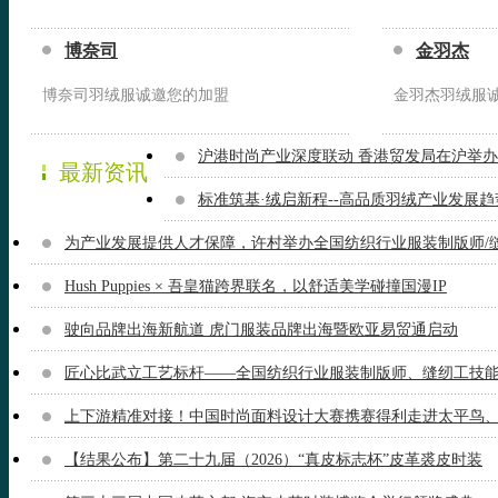
博奈司
金羽杰
博奈司羽绒服诚邀您的加盟
金羽杰羽绒服
沪港时尚产业深度联动 香港贸发局在沪举
最新资讯
标准筑基·绒启新程--高品质羽绒产业发展
为产业发展提供人才保障，许村举办全国纺织行业服装制版师/
Hush Puppies × 吾皇猫跨界联名，以舒适美学碰撞国漫IP
驶向品牌出海新航道 虎门服装品牌出海暨欧亚易贸通启动
匠心比武立工艺标杆——全国纺织行业服装制版师、缝纫工技
上下游精准对接！中国时尚面料设计大赛携赛得利走进太平鸟、
【结果公布】第二十九届（2026）“真皮标志杯”皮革裘皮时装