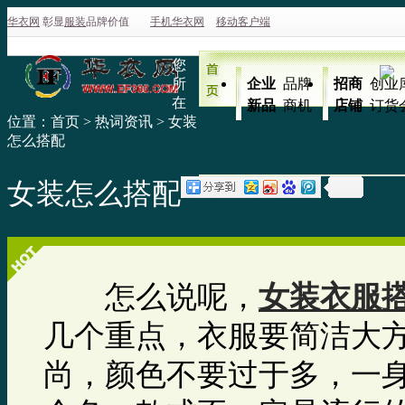
华衣网
彰显
服装
品牌价值
手机华衣网
移动客户端
您
所
企业
品牌
招商
创业
在
新品
商机
店铺
订货
位置：
首页
>
热词资讯
>
女装
怎么搭配
女装怎么搭配
怎么说呢，
女装衣服
几个重点，衣服要简洁大
尚，颜色不要过于多，一身