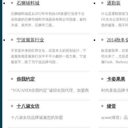
石狮辅料城
通勤装
石狮辅料城是从2012年年初由100多家行业骨干企
什么是通勤装呢?
业组建的石狮市辅料市场股份有限公司投建，被列
OL在办公室和社
为省、泉州市、石狮市三级...
质的服装，既不同于
宁波服装行业
2014秋冬
不管是外来的红帮文化，还是本土的原创设计，宁
纵览服装界，目前
波服装都是服装行业中不可小觑的一股力量。宁波
经出来了，尤其
服装节，除了为宁波品牌与国...
像Fendi、Burberry、
你我约定
卡姿果果
“YOUANDI你我约定”诚招全国代理、加盟商
时尚童装品牌
十八淑女坊
绫音
十八淑女坊品牌诚邀您的加盟
ayane(绫音