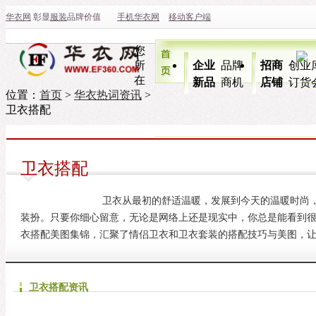
华衣网
彰显
服装
品牌价值
手机华衣网
移动客户端
您
所
企业
品牌
招商
创业
在
新品
商机
店铺
订货
位置：
首页
>
华衣热词资讯
>
卫衣搭配
卫衣搭配
卫衣从最初的舒适温暖，发展到今天的温暖时尚
装扮。只要你细心留意，无论是网络上还是现实中，你总是能看到
衣搭配美图集锦，汇聚了情侣卫衣和卫衣套装的搭配技巧与美图，
卫衣搭配资讯