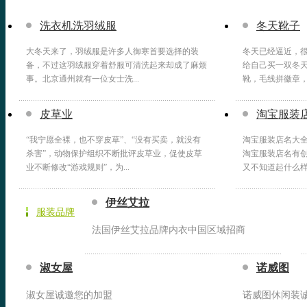
洗衣机洗羽绒服
冬天靴子
大冬天来了，羽绒服是许多人御寒首要选择的装
冬天已经逼近，
备，不过这羽绒服穿着舒服可清洗起来却成了麻烦
给自己买一双冬
事。北京通州就有一位女士洗...
靴，毛线拼徽章，个
皮草业
淘宝服装
“我宁愿全裸，也不穿皮草”、“没有买卖，就没有
淘宝服装店名大
杀害”，动物保护组织不断批评皮草业，促使皮草
淘宝服装店名有
业不断修改“游戏规则”，为...
又不知道起什么样的
伊丝艾拉
服装品牌
法国伊丝艾拉品牌内衣中国区域招商
淑女屋
诺威图
淑女屋诚邀您的加盟
诺威图休闲装