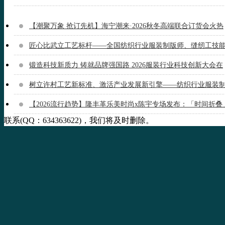
【潮聚万象 抢订先机】海宁潮来·2026秋冬高端联合订货会火热
匠心比武立工艺标杆——全国纺织行业服装制版师、缝纫工技
锻造科技新质力 铸就品牌强国路 2026服装行业科技创新大会在
树立许村工艺新标准、激活产业发展新引擎——纺织行业服装
【2026流行趋势】隆丰革乐美时尚x陈宇专场发布：「时间折叠
联系(QQ：634363622)，我们将及时删除。