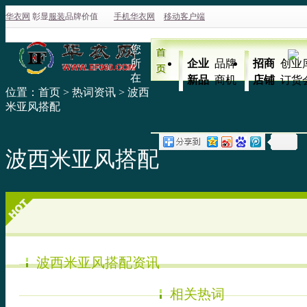
华衣网
彰显
服装
品牌价值
手机华衣网
移动客户端
您
所
企业
品牌
招商
创业
在
新品
商机
店铺
订货
位置：
首页
>
热词资讯
>
波西
米亚风搭配
波西米亚风搭配
波西米亚风搭配资讯
相关热词