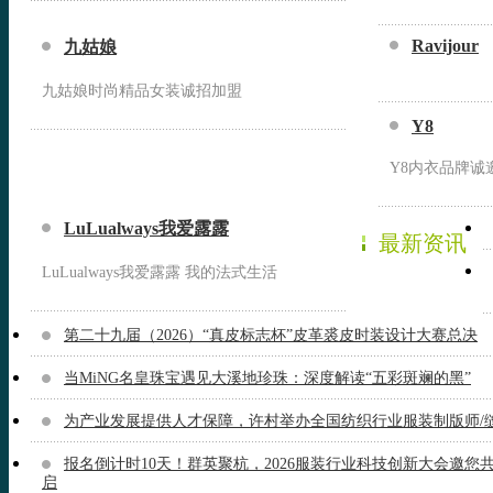
Ravijour
九姑娘
九姑娘时尚精品女装诚招加盟
Y8
Y8内衣品牌诚
LuLualways我爱露露
最新资讯
LuLualways我爱露露 我的法式生活
第二十九届（2026）“真皮标志杯”皮革裘皮时装设计大赛总决
当MiNG名皇珠宝遇见大溪地珍珠：深度解读“五彩斑斓的黑”
为产业发展提供人才保障，许村举办全国纺织行业服装制版师/
报名倒计时10天！群英聚杭，2026服装行业科技创新大会邀您
启