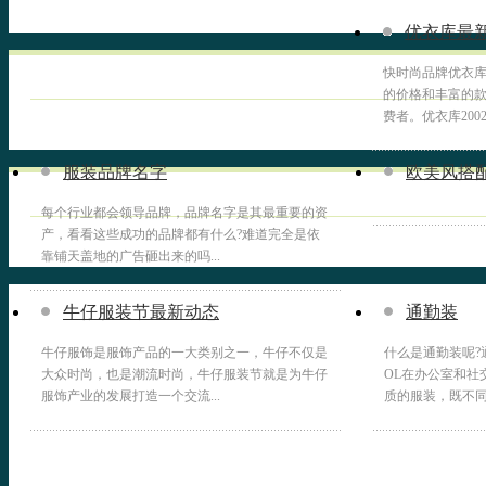
优衣库最
快时尚品牌优衣
的价格和丰富的
费者。优衣库2002
服装品牌名字
欧美风搭
每个行业都会领导品牌，品牌名字是其最重要的资
产，看看这些成功的品牌都有什么?难道完全是依
靠铺天盖地的广告砸出来的吗...
牛仔服装节最新动态
通勤装
牛仔服饰是服饰产品的一大类别之一，牛仔不仅是
什么是通勤装呢?
大众时尚，也是潮流时尚，牛仔服装节就是为牛仔
OL在办公室和社
服饰产业的发展打造一个交流...
质的服装，既不同于