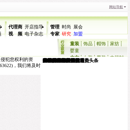
网站导航
答
代理商
开店指导
管理
时尚
展会
题
视 频
电子杂志
专家
研究
加盟
童装
┊
饰品
┊
帽饰
┊
家纺
┊
婴童
内衣
┊
女装
┊
男装
┊
中韩时
及侵犯您权利的资
服装批发市场进货
防辐射服新闻事件
蕾丝连衣裙
APEC服装
纤维仿毛怎么搭配
2014秋冬女装流行趋势
服装行业数据
2014秋冬童装面料
唐朝服饰的特点
童装设计大赛
香港贸发局动态
印花裙搭配美图
泉州服装最新动态
伦敦男装周最新报道
超模内衣写真集
夏季T恤搭配
连体泳衣美图
北京《服装时报》重点头条
伦敦时装周最新动态
3D服装店
尚网
63622)，我们将及时