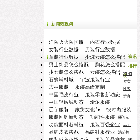
新闻热搜词
消防灭火防护服
内衣行业数据
女装行业数据
男装行业数据
童装行业数据
少淑女装怎么搭配
资讯
男士饰品怎么搭配
胸花怎么搭配
排行
少女装怎么搭配
女装怎么搭配
25-45
榜
石狮辅料城
宁波服装行业
岁女
吉林服装
服装高级定制
性客
中国毛皮行业
服装零售新动态
群直
中国轻纺城动态
渝派服装
辽宁服装
家纺文化节
快时尚服装
服装网购新动态
功能性服装
播间选
功能面料新科技
服装百强企业
品：
品牌皮衣搭配
福建鞋服行业
浪莎棉
服装成衣市场动态
服装单品推荐
袜