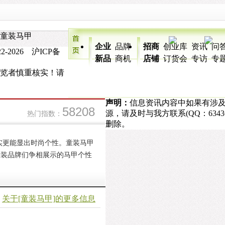
 童装马甲
企业
品牌
招商
创业库
资讯
问
-2026 沪ICP备
新品
商机
店铺
订货会
专访
专
浏览者慎重核实！请
声明：
信息资讯内容中如果有涉
58208
源，请及时与我方联系(QQ：6343
热门指数：
删除。
实更能显出时尚个性。童装马甲
童装品牌们争相展示的马甲个性
关于[童装马甲]的更多信息