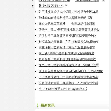
郑州服装行业
丝
为产业发展提供人才保障，许村举办全国纺织
Penhaligon's潘海利根于上海隆重呈献《游
匠心比武立工艺标杆——全国纺织行业服装
5830米，猛士M817高性能版以智驾登顶世界公
沪港时尚产业深度联动 香港贸发局在沪举办
精准匹配供需资源，2026柯桥纺博会招展招商
树立许村工艺新标准、激活产业发展新引擎
秋上新 | 2026小红书服饰潮流行业情绪白皮
驶向品牌出海新航道 虎门服装品牌出海暨欧
助力巴拉巴拉超级纤维科技平台，SORONA
欧洲内衣品牌实地考察WOMUMI工厂，商谈独家
上下游精准对接！中国时尚面料设计大赛携赛
报名倒计时10天！群英聚杭，2026服装行业科
SORONA® 携手 Circular Joy循环快乐
最新资讯