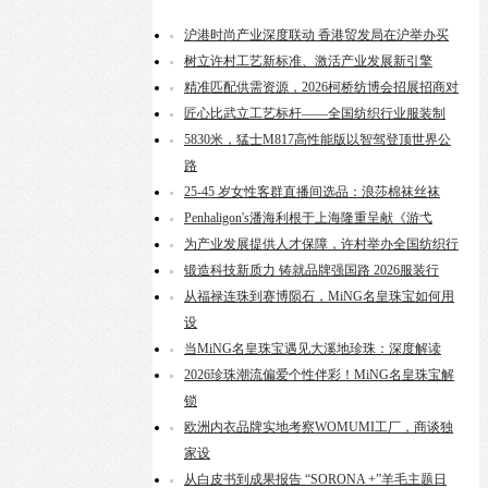
沪港时尚产业深度联动 香港贸发局在沪举办买
树立许村工艺新标准、激活产业发展新引擎
精准匹配供需资源，2026柯桥纺博会招展招商对
匠心比武立工艺标杆——全国纺织行业服装制
5830米，猛士M817高性能版以智驾登顶世界公
路
25-45 岁女性客群直播间选品：浪莎棉袜丝袜
Penhaligon's潘海利根于上海隆重呈献《游弋
为产业发展提供人才保障，许村举办全国纺织行
锻造科技新质力 铸就品牌强国路 2026服装行
从福禄连珠到赛博陨石，MiNG名皇珠宝如何用
设
当MiNG名皇珠宝遇见大溪地珍珠：深度解读
2026珍珠潮流偏爱个性伴彩！MiNG名皇珠宝解
锁
欧洲内衣品牌实地考察WOMUMI工厂，商谈独
家设
从白皮书到成果报告 “SORONA +”羊毛主题日