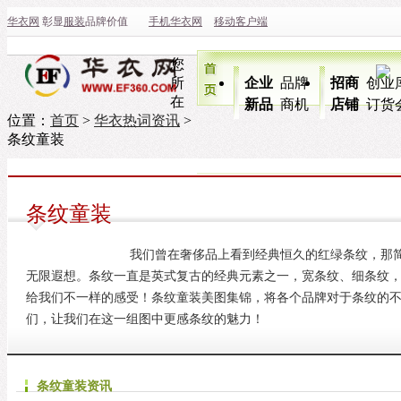
华衣网
彰显
服装
品牌价值
手机华衣网
移动客户端
您
所
企业
品牌
招商
创业
在
新品
商机
店铺
订货
位置：
首页
>
华衣热词资讯
>
条纹童装
条纹童装
我们曾在奢侈品上看到经典恒久的红绿条纹，那
无限遐想。条纹一直是英式复古的经典元素之一，宽条纹、细条纹
给我们不一样的感受！条纹童装美图集锦，将各个品牌对于条纹的
们，让我们在这一组图中更感条纹的魅力！
条纹童装资讯