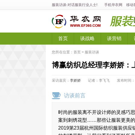
服装访谈
-对话
服装
行业人士!
手机华衣网
移动
首页
谈战略
谈营销
您所在位置：
首页
>
服装访谈
博赢纺织总经理李娇娇：
采访嘉宾：
李娇娇
记者：李飞飞 发布时间：2019-1
访谈前言
时尚的服装离不开设计师的灵感巧
案到刺绣花型……那些让服装更美
2019第23届杭州国际纺织服装供