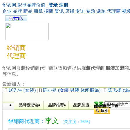
华衣网,彰显品牌价值
|
登录
注册
企业
品牌
新品
商机
招商
资讯
店铺
专访
专题
话题
代理商
视
经销商
代理商
华衣网服装经销商代理商联盟频道提供
服装代理商
,
服装加盟商
,
等信息。
最新加入：
|
[]
赵先生 (女装)
|
[]
陈小姐 (女装 男装 休闲服饰)
|
[]
陈飞扬 (饰
搜索
品牌定货会
品牌推荐
品牌加盟
经销商代理商
李文
经销商代理商：
（关注度：2698）