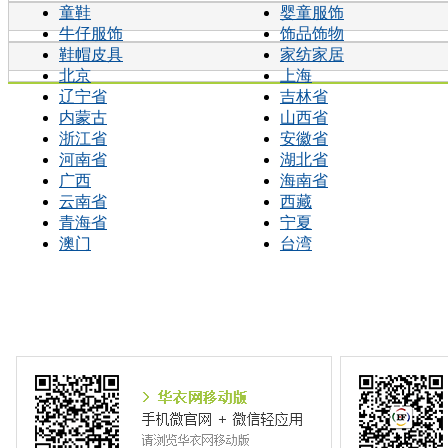
童鞋
婴童服饰
牛仔服饰
饰品饰物
鞋帽皮具
家纺家居
北京
上海
辽宁省
吉林省
内蒙古
山西省
浙江省
安徽省
河南省
湖北省
广西
海南省
云南省
西藏
青海省
宁夏
澳门
台湾