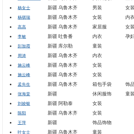
新疆 乌鲁木齐
男装
女
杨女士
新疆 乌鲁木齐
女装
内
杨骐瑞
新疆 乌鲁木齐
家居服
女
高高
新疆 吐鲁番
内衣
孕
李敏
新疆 库尔勒
童装
彭加霞
新疆 乌鲁木齐
内衣
周涛
新疆 乌鲁木齐
女装
施云峰
新疆 乌鲁木齐
女装
施云峰
新疆 乌鲁木齐
箱包手袋
饰
孟先生
新疆
休闲服饰
童
张海棠
新疆 阿勒泰
女装
刘姣银
新疆 乌鲁木齐
女装
陈阳
新疆
饰品饰物
王萍
新疆 乌鲁木齐
童装
叶女士