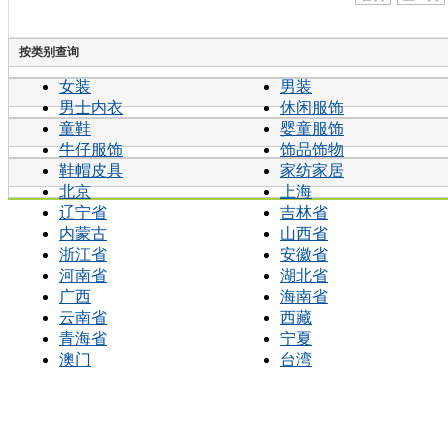
按类别查询
女装
男装
男士内衣
休闲服饰
童鞋
婴童服饰
牛仔服饰
饰品饰物
鞋帽皮具
家纺家居
北京
上海
辽宁省
吉林省
内蒙古
山西省
浙江省
安徽省
河南省
湖北省
广西
海南省
云南省
西藏
青海省
宁夏
澳门
台湾