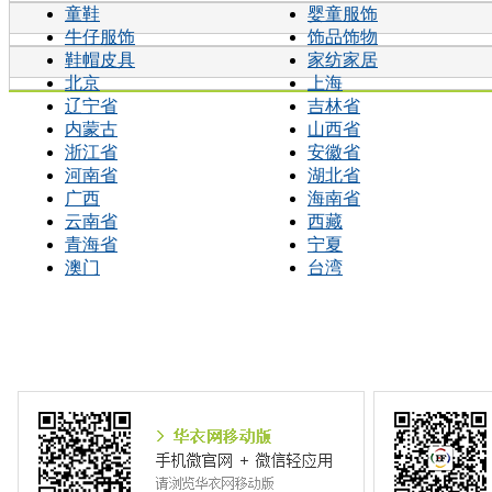
童鞋
婴童服饰
牛仔服饰
饰品饰物
鞋帽皮具
家纺家居
北京
上海
辽宁省
吉林省
内蒙古
山西省
浙江省
安徽省
河南省
湖北省
广西
海南省
云南省
西藏
青海省
宁夏
澳门
台湾