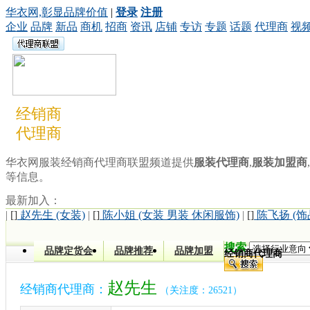
华衣网,彰显品牌价值
|
登录
注册
企业
品牌
新品
商机
招商
资讯
店铺
专访
专题
话题
代理商
视
经销商
代理商
华衣网服装经销商代理商联盟频道提供
服装代理商
,
服装加盟商
,
等信息。
最新加入：
|
[]
赵先生 (女装)
|
[]
陈小姐 (女装 男装 休闲服饰)
|
[]
陈飞扬 (饰
搜索
品牌定货会
品牌推荐
品牌加盟
经销商代理商
赵先生
经销商代理商：
（关注度：26521）