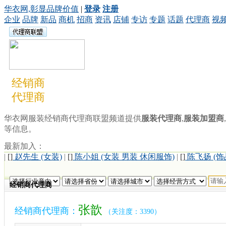
华衣网,彰显品牌价值
|
登录
注册
企业
品牌
新品
商机
招商
资讯
店铺
专访
专题
话题
代理商
视
经销商
代理商
华衣网服装经销商代理商联盟频道提供
服装代理商
,
服装加盟商
,
等信息。
最新加入：
|
[]
赵先生 (女装)
|
[]
陈小姐 (女装 男装 休闲服饰)
|
[]
陈飞扬 (饰
经销商代理商
张歆
经销商代理商：
（关注度：3390）