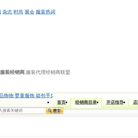
频
杂志
时尚
展会
服装热词
服装经销商
,服装代理经销商联盟
品饰物 婴童服饰 箱包手袋)
|
[]
鲁小姐 (童装 童鞋 孕妇用品)
|
[四
首页
经销商目录
开店指导
店