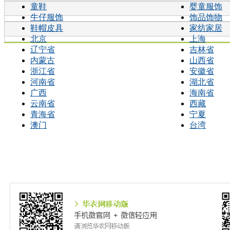
童鞋
婴童服饰
牛仔服饰
饰品饰物
鞋帽皮具
家纺家居
北京
上海
辽宁省
吉林省
内蒙古
山西省
浙江省
安徽省
河南省
湖北省
广西
海南省
云南省
西藏
青海省
宁夏
澳门
台湾