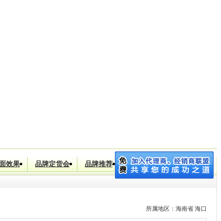
川省]
优优 (女装 休闲服饰 美容化妆)
|
[河南省]
张立明 (女装 男装
面效果
品牌定货会
品牌推荐
品牌加盟
搜索
所属地区：海南省 海口