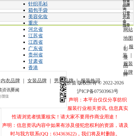
份查
针织毛衫
品牌
询
箱包手袋
订货
美容化妆
开店
会
重庆
指导
河北省
网站
江苏省
地图
江西省
｜
服
广东省
彰
贵州省
装
｜
显
甘肃省
服装
品
香港
品牌
牌
｜
内衣品牌
｜
女装品牌
｜
男装品牌
｜
服装热词
价值 版权所有 © 2022-2026
沪ICP备07503963号
声明：本平台仅仅分享纺织
服装行业相关资讯, 信息真实
性请浏览者慎重核实！请大家不要用作商业用途！
声明：信息资讯内容中如果有涉及侵犯您权利的资源，请及
时与我方联系(QQ：634363622)，我们将及时删除。