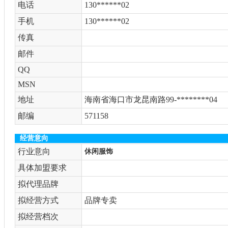
电话
130******02
手机
130******02
传真
邮件
QQ
MSN
地址
海南省海口市龙昆南路99-********04
邮编
571158
经营意向
行业意向
休闲服饰
具体加盟要求
拟代理品牌
拟经营方式
品牌专卖
拟经营档次