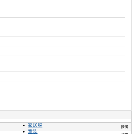
家居服
按省
童装