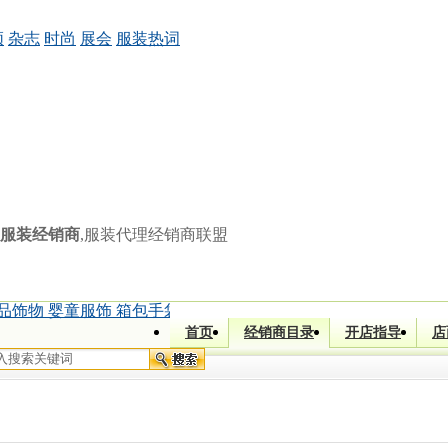
频
杂志
时尚
展会
服装热词
服装经销商
,服装代理经销商联盟
品饰物 婴童服饰 箱包手袋)
|
[]
鲁小姐 (童装 童鞋 孕妇用品)
|
[四
首页
经销商目录
开店指导
店