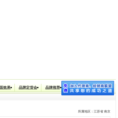
川省]
优优 (女装 休闲服饰 美容化妆)
|
[河南省]
张立明 (女装 男装
面效果
品牌定货会
品牌推荐
品牌加盟
搜索
所属地区：江苏省 南京