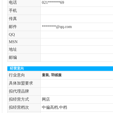
电话
021******69
手机
传真
邮件
*******@qq.com
QQ
MSN
地址
邮编
经营意向
行业意向
童装, 羽绒服
具体加盟要求
拟代理品牌
拟经营方式
网店
拟经营档次
中偏高档,中档