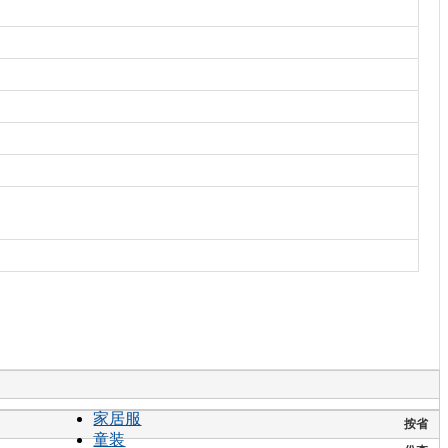
家居服
按省
童装