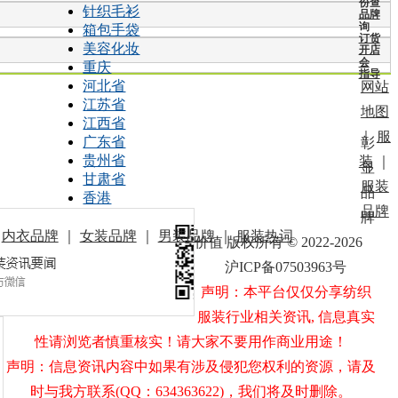
份查
针织毛衫
品牌
询
箱包手袋
订货
美容化妆
开店
会
重庆
指导
河北省
网站
江苏省
地图
江西省
｜
服
广东省
彰
贵州省
装
｜
显
甘肃省
服装
品
香港
品牌
牌
｜
内衣品牌
｜
女装品牌
｜
男装品牌
｜
服装热词
价值 版权所有 © 2022-2026
沪ICP备07503963号
声明：本平台仅仅分享纺织
服装行业相关资讯, 信息真实
性请浏览者慎重核实！请大家不要用作商业用途！
声明：信息资讯内容中如果有涉及侵犯您权利的资源，请及
时与我方联系(QQ：634363622)，我们将及时删除。