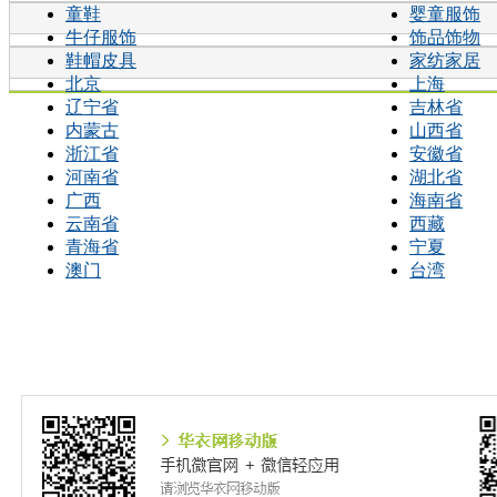
童鞋
婴童服饰
牛仔服饰
饰品饰物
鞋帽皮具
家纺家居
北京
上海
辽宁省
吉林省
内蒙古
山西省
浙江省
安徽省
河南省
湖北省
广西
海南省
云南省
西藏
青海省
宁夏
澳门
台湾