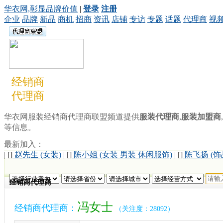
华衣网,彰显品牌价值
|
登录
注册
企业
品牌
新品
商机
招商
资讯
店铺
专访
专题
话题
代理商
视
经销商
代理商
华衣网服装经销商代理商联盟频道提供
服装代理商
,
服装加盟商
,
等信息。
最新加入：
|
[]
赵先生 (女装)
|
[]
陈小姐 (女装 男装 休闲服饰)
|
[]
陈飞扬 (饰
经销商代理商
冯女士
经销商代理商：
（关注度：28092）