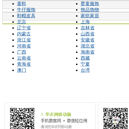
童鞋
婴童服饰
牛仔服饰
饰品饰物
鞋帽皮具
家纺家居
北京
上海
辽宁省
吉林省
内蒙古
山西省
浙江省
安徽省
河南省
湖北省
广西
海南省
云南省
西藏
青海省
宁夏
澳门
台湾