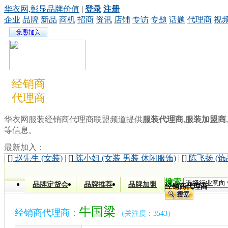
华衣网,彰显品牌价值
|
登录
注册
企业
品牌
新品
商机
招商
资讯
店铺
专访
专题
话题
代理商
视
经销商
代理商
华衣网服装经销商代理商联盟频道提供
服装代理商
,
服装加盟商
,
等信息。
最新加入：
|
[]
赵先生 (女装)
|
[]
陈小姐 (女装 男装 休闲服饰)
|
[]
陈飞扬 (饰
搜索
品牌定货会
品牌推荐
品牌加盟
经销商代理商
牛国梁
经销商代理商：
（关注度：3543）