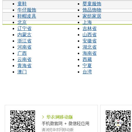
童鞋
婴童服饰
牛仔服饰
饰品饰物
鞋帽皮具
家纺家居
北京
上海
辽宁省
吉林省
内蒙古
山西省
浙江省
安徽省
河南省
湖北省
广西
海南省
云南省
西藏
青海省
宁夏
澳门
台湾