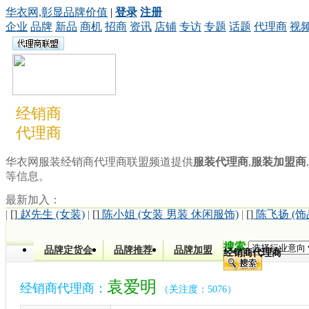
华衣网,彰显品牌价值
|
登录
注册
企业
品牌
新品
商机
招商
资讯
店铺
专访
专题
话题
代理商
视
经销商
代理商
华衣网服装经销商代理商联盟频道提供
服装代理商
,
服装加盟商
,
等信息。
最新加入：
|
[]
赵先生 (女装)
|
[]
陈小姐 (女装 男装 休闲服饰)
|
[]
陈飞扬 (饰
搜索
品牌定货会
品牌推荐
品牌加盟
经销商代理商
袁爱明
经销商代理商：
（关注度：5076）