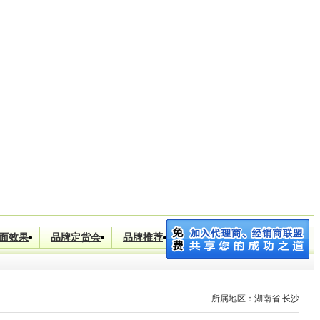
川省]
优优 (女装 休闲服饰 美容化妆)
|
[河南省]
张立明 (女装 男装
面效果
品牌定货会
品牌推荐
品牌加盟
搜索
所属地区：湖南省 长沙