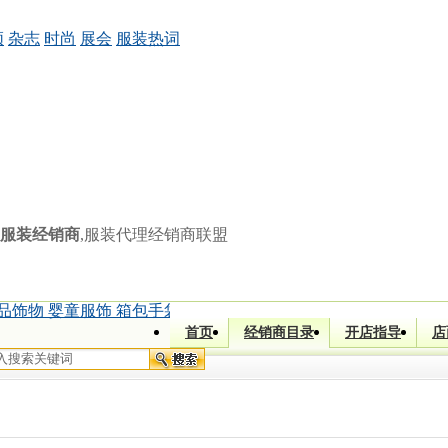
频
杂志
时尚
展会
服装热词
服装经销商
,服装代理经销商联盟
品饰物 婴童服饰 箱包手袋)
|
[]
鲁小姐 (童装 童鞋 孕妇用品)
|
[四
首页
经销商目录
开店指导
店