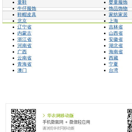
童鞋
婴童服饰
牛仔服饰
饰品饰物
鞋帽皮具
家纺家居
北京
上海
辽宁省
吉林省
内蒙古
山西省
浙江省
安徽省
河南省
湖北省
广西
海南省
云南省
西藏
青海省
宁夏
澳门
台湾