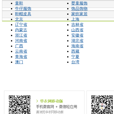
童鞋
婴童服饰
牛仔服饰
饰品饰物
鞋帽皮具
家纺家居
北京
上海
辽宁省
吉林省
内蒙古
山西省
浙江省
安徽省
河南省
湖北省
广西
海南省
云南省
西藏
青海省
宁夏
澳门
台湾