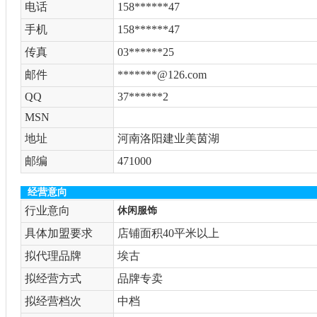
电话
158******47
手机
158******47
传真
03******25
邮件
*******@126.com
QQ
37******2
MSN
地址
河南洛阳建业美茵湖
邮编
471000
经营意向
行业意向
休闲服饰
具体加盟要求
店铺面积40平米以上
拟代理品牌
埃古
拟经营方式
品牌专卖
拟经营档次
中档