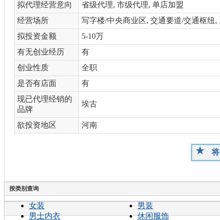
拟代理经营意向
省级代理, 市级代理, 单店加盟
经营场所
写字楼/中央商业区, 交通要道/交通枢纽,
拟投资金额
5-10万
有无创业经历
有
创业性质
全职
是否有店面
有
现已代理经销的
埃古
品牌
欲投资地区
河南
将
按类别查询
女装
男装
男士内衣
休闲服饰