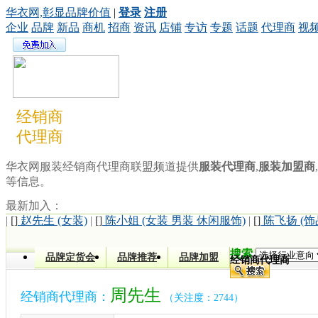
华衣网,彰显品牌价值
|
登录
注册
企业
品牌
新品
商机
招商
资讯
店铺
专访
专题
话题
代理商
视
经销商
代理商
华衣网服装经销商代理商联盟频道提供
服装代理商
,
服装加盟商
,
等信息。
最新加入：
|
[]
赵先生 (女装)
|
[]
陈小姐 (女装 男装 休闲服饰)
|
[]
陈飞扬 (饰
搜索
品牌定货会
品牌推荐
品牌加盟
经销商代理商
周先生
经销商代理商：
（关注度：2744）