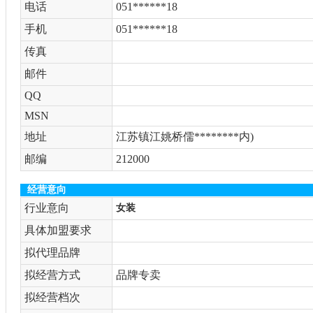
电话
051******18
手机
051******18
传真
邮件
QQ
MSN
地址
江苏镇江姚桥儒********内)
邮编
212000
经营意向
行业意向
女装
具体加盟要求
拟代理品牌
拟经营方式
品牌专卖
拟经营档次