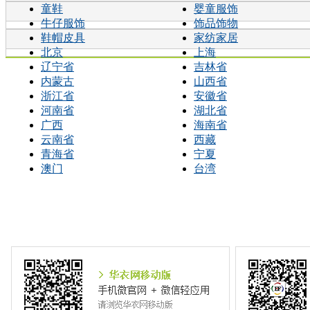
童鞋
婴童服饰
牛仔服饰
饰品饰物
鞋帽皮具
家纺家居
北京
上海
辽宁省
吉林省
内蒙古
山西省
浙江省
安徽省
河南省
湖北省
广西
海南省
云南省
西藏
青海省
宁夏
澳门
台湾