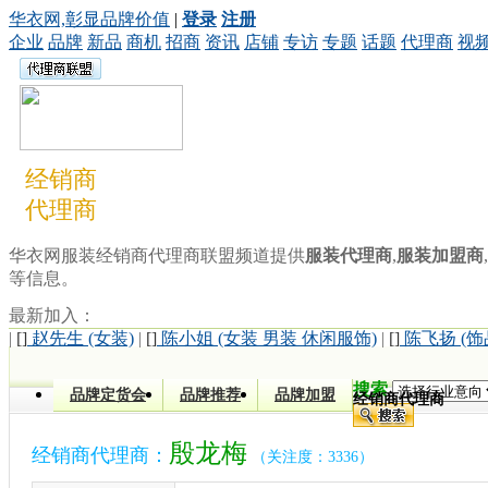
华衣网,彰显品牌价值
|
登录
注册
企业
品牌
新品
商机
招商
资讯
店铺
专访
专题
话题
代理商
视
经销商
代理商
华衣网服装经销商代理商联盟频道提供
服装代理商
,
服装加盟商
,
等信息。
最新加入：
|
[]
赵先生 (女装)
|
[]
陈小姐 (女装 男装 休闲服饰)
|
[]
陈飞扬 (饰
搜索
品牌定货会
品牌推荐
品牌加盟
经销商代理商
殷龙梅
经销商代理商：
（关注度：3336）