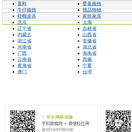
童鞋
婴童服饰
牛仔服饰
饰品饰物
鞋帽皮具
家纺家居
北京
上海
辽宁省
吉林省
内蒙古
山西省
浙江省
安徽省
河南省
湖北省
广西
海南省
云南省
西藏
青海省
宁夏
澳门
台湾