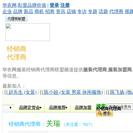
华衣网,彰显品牌价值
|
登录
注册
企业
品牌
新品
商机
招商
资讯
店铺
专访
专题
话题
代理商
视
经销商
代理商
华衣网服装经销商代理商联盟频道提供
服装代理商
,
服装加盟商
,
等信息。
最新加入：
|
[]
赵先生 (女装)
|
[]
陈小姐 (女装 男装 休闲服饰)
|
[]
陈飞扬 (饰
搜索
品牌定货会
品牌推荐
品牌加盟
经销商代理商
关瑞
经销商代理商：
（关注度：7027）