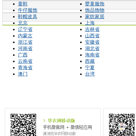
童鞋
婴童服饰
牛仔服饰
饰品饰物
鞋帽皮具
家纺家居
北京
上海
辽宁省
吉林省
内蒙古
山西省
浙江省
安徽省
河南省
湖北省
广西
海南省
云南省
西藏
青海省
宁夏
澳门
台湾