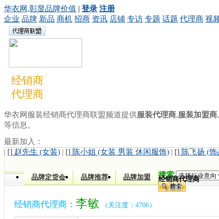
华衣网,彰显品牌价值
|
登录
注册
企业
品牌
新品
商机
招商
资讯
店铺
专访
专题
话题
代理商
视
经销商
代理商
华衣网服装经销商代理商联盟频道提供
服装代理商
,
服装加盟商
,
等信息。
最新加入：
|
[]
赵先生 (女装)
|
[]
陈小姐 (女装 男装 休闲服饰)
|
[]
陈飞扬 (饰
搜索
品牌定货会
品牌推荐
品牌加盟
经销商代理商
李敏
经销商代理商：
（关注度：4706）