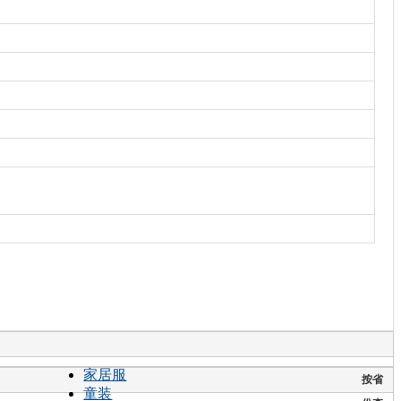
家居服
按省
童装