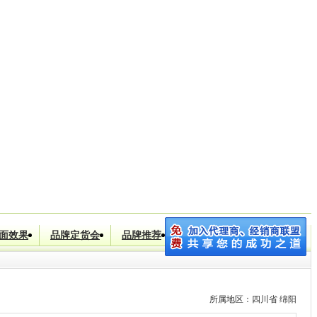
川省]
优优 (女装 休闲服饰 美容化妆)
|
[河南省]
张立明 (女装 男装
面效果
品牌定货会
品牌推荐
品牌加盟
搜索
所属地区：四川省 绵阳