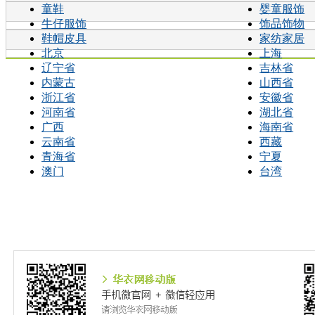
童鞋
婴童服饰
牛仔服饰
饰品饰物
鞋帽皮具
家纺家居
北京
上海
辽宁省
吉林省
内蒙古
山西省
浙江省
安徽省
河南省
湖北省
广西
海南省
云南省
西藏
青海省
宁夏
澳门
台湾