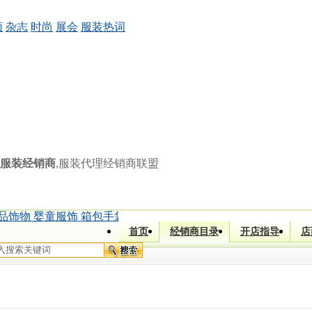
频
杂志
时尚
展会
服装热词
服装经销商
,服装代理经销商联盟
品饰物 婴童服饰 箱包手袋)
|
[]
鲁小姐 (童装 童鞋 孕妇用品)
|
[四
首页
经销商目录
开店指导
店