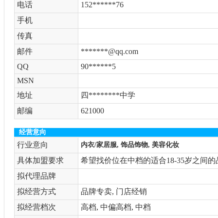
电话
152******76
手机
传真
邮件
*******@qq.com
QQ
90******5
MSN
地址
四********中学
邮编
621000
经营意向
行业意向
内衣/家居服, 饰品饰物, 美容化妆
具体加盟要求
希望找价位在中档的适合18-35岁之间
拟代理品牌
拟经营方式
品牌专卖, 门店经销
拟经营档次
高档, 中偏高档, 中档