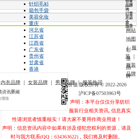
份查
针织毛衫
品牌
询
箱包手袋
订货
美容化妆
开店
会
重庆
指导
河北省
网站
江苏省
地图
江西省
｜
服
广东省
彰
贵州省
装
｜
显
甘肃省
服装
品
香港
品牌
牌
｜
内衣品牌
｜
女装品牌
｜
男装品牌
｜
服装热词
价值 版权所有 © 2022-2026
沪ICP备07503963号
声明：本平台仅仅分享纺织
服装行业相关资讯, 信息真实
性请浏览者慎重核实！请大家不要用作商业用途！
声明：信息资讯内容中如果有涉及侵犯您权利的资源，请及
时与我方联系(QQ：634363622)，我们将及时删除。