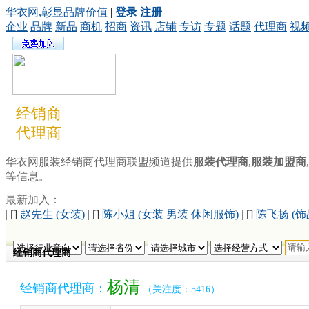
华衣网,彰显品牌价值
|
登录
注册
企业
品牌
新品
商机
招商
资讯
店铺
专访
专题
话题
代理商
视
经销商
代理商
华衣网服装经销商代理商联盟频道提供
服装代理商
,
服装加盟商
,
等信息。
最新加入：
|
[]
赵先生 (女装)
|
[]
陈小姐 (女装 男装 休闲服饰)
|
[]
陈飞扬 (饰
经销商代理商
杨清
经销商代理商：
（关注度：5416）