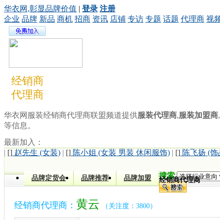
华衣网,彰显品牌价值
|
登录
注册
企业
品牌
新品
商机
招商
资讯
店铺
专访
专题
话题
代理商
视
经销商
代理商
华衣网服装经销商代理商联盟频道提供
服装代理商
,
服装加盟商
,
等信息。
最新加入：
|
[]
赵先生 (女装)
|
[]
陈小姐 (女装 男装 休闲服饰)
|
[]
陈飞扬 (饰
搜索
品牌定货会
品牌推荐
品牌加盟
经销商代理商
黄云
经销商代理商：
（关注度：3800）