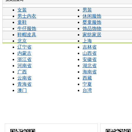
女装
男装
男士内衣
休闲服饰
童鞋
婴童服饰
牛仔服饰
饰品饰物
鞋帽皮具
家纺家居
北京
上海
辽宁省
吉林省
内蒙古
山西省
浙江省
安徽省
河南省
湖北省
广西
海南省
云南省
西藏
青海省
宁夏
澳门
台湾