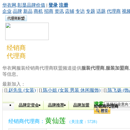
华衣网,彰显品牌价值
|
登录
注册
企业
品牌
新品
商机
招商
资讯
店铺
专访
专题
话题
代理商
视
经销商
代理商
华衣网服装经销商代理商联盟频道提供
服装代理商
,
服装加盟商
,
等信息。
最新加入：
|
[]
赵先生 (女装)
|
[]
陈小姐 (女装 男装 休闲服饰)
|
[]
陈飞扬 (饰
搜索
品牌定货会
品牌推荐
品牌加盟
经销商代理商
黄仙莲
经销商代理商：
（关注度：5728）