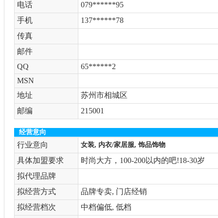
电话
079******95
手机
137******78
传真
邮件
QQ
65******2
MSN
地址
苏州市相城区
邮编
215001
经营意向
行业意向
女装, 内衣/家居服, 饰品饰物
具体加盟要求
时尚大方，100-200以内的吧!18-30岁
拟代理品牌
拟经营方式
品牌专卖, 门店经销
拟经营档次
中档偏低, 低档