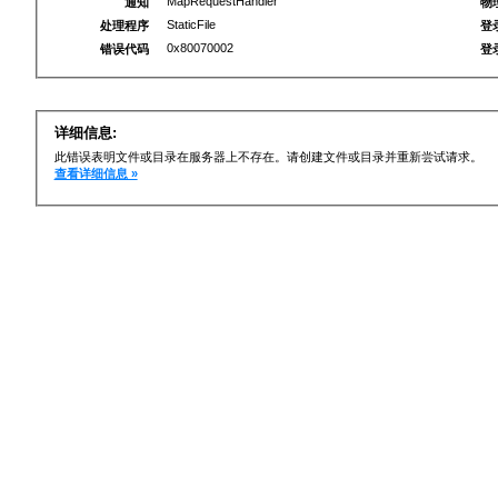
MapRequestHandler
通知
物
StaticFile
处理程序
登
0x80070002
错误代码
登
详细信息:
此错误表明文件或目录在服务器上不存在。请创建文件或目录并重新尝试请求。
查看详细信息 »