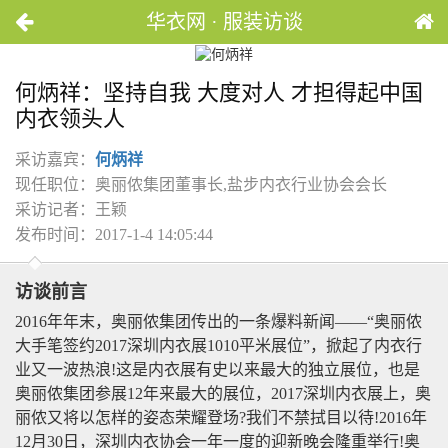
华衣网 · 服装访谈
何炳祥：坚持自我 大度对人 才担得起中国
内衣领头人
采访嘉宾：
何炳祥
现任职位：奥丽侬集团董事长,盐步内衣行业协会会长
采访记者：王颖
发布时间：2017-1-4 14:05:44
访谈前言
2016年年末，奥丽侬集团传出的一条爆料新闻——“奥丽侬
大手笔签约2017深圳内衣展1010平米展位”，掀起了内衣行
业又一波热浪!这是内衣展有史以来最大的独立展位，也是
奥丽侬集团参展12年来最大的展位，2017深圳内衣展上，奥
丽侬又将以怎样的姿态荣耀登场?我们不禁拭目以待!2016年
12月30日，深圳内衣协会一年一度的迎新晚会隆重举行!奥