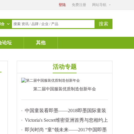
登陆
免费注册
网站导航
搜索
综合
搜索 资讯 / 品牌 / 企业 / 产品
会论坛
其他
活动专题
第二届中国服装优质制造创新年会
中国童装看即墨——2018即墨国际童装
节
Victoria's Secret维密亚洲首秀与您相约上
海梅赛德斯奔驰文化中心
即兴时尚 “童”领未来——2017中国即墨