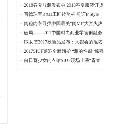
童装节璀璨启幕！
2018春夏服装发布会,2018春夏服装订货
会大全
百德珠宝B&D工匠铸奖杯 见证InStyle
iLady Icon Awards年度偶像盛典
闺秘内衣寻找中国最美“闺MI”大赛火热
启动！
破局——2017中国时尚商业零售创融会
IK女装2017秋新品发布：大都会的混搭
实验
2017SIUF邂逅全新缔妒 “雅的性感”惊喜
回归
向日葵少女内衣馆SIUF现场上演“青春
的盛宴”！