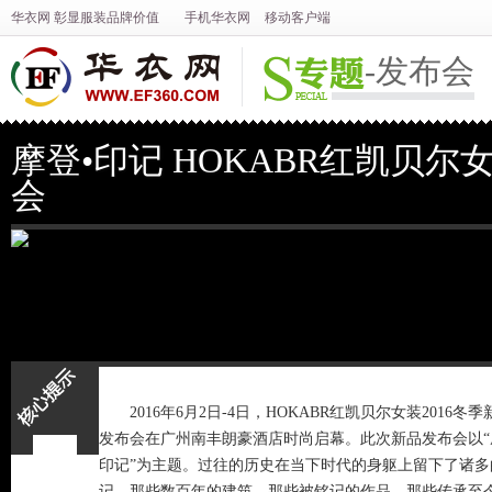
华衣网
彰显
服装
品牌价值
手机华衣网
移动客户端
-发布会
摩登•印记 HOKABR红凯贝尔
会
2016年6月2日-4日，HOKABR
红凯贝尔女装
2016冬季
发布会在广州南丰朗豪酒店时尚启幕。此次新品发布会以“
核心提示
印记”为主题。过往的历史在当下时代的身躯上留下了诸多
记，那些数百年的建筑，那些被铭记的作品，那些传承至