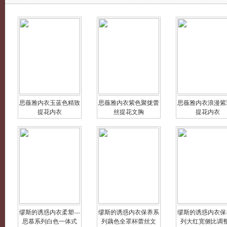
思薇雅内衣玉蓝色精致
思薇雅内衣紫色聚拢蕾
思薇雅内衣浪漫紫
提花内衣
丝提花文胸
提花内衣
缪斯的诱惑内衣柔塑—
缪斯的诱惑内衣保养系
缪斯的诱惑内衣保
思慕系列白色一体式
列藕色全罩杯蕾丝文
列大红宽侧比调