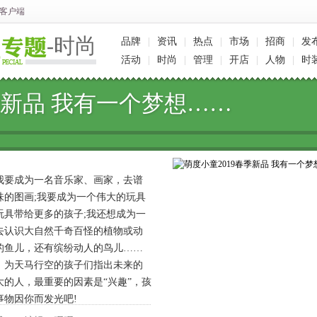
客户端
-时尚
品牌
|
资讯
|
热点
|
市场
|
招商
|
发
活动
|
时尚
|
管理
|
开店
|
人物
|
时
季新品 我有一个梦想……
要成为一名音乐家、画家，去谱
味的图画;我要成为一个伟大的玩具
玩具带给更多的孩子;我还想成为一
去认识大自然千奇百怪的植物或动
的鱼儿，还有缤纷动人的鸟儿……
，为天马行空的孩子们指出未来的
的人，最重要的因素是“兴趣”，孩
事物因你而发光吧!