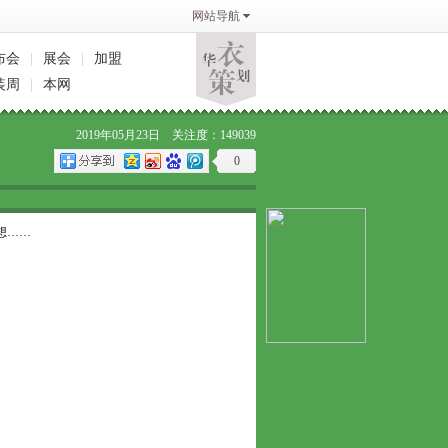
网站导航
布会
|
展会
|
加盟
装周
|
本网
2019年05月23日 关注度：149039
0