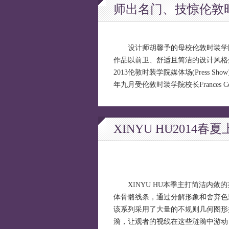
师出名门、技惊伦敦
设计师胡馨予的母校伦敦时装学院在时装界
作品以前卫、舒适且简洁的设计风格
2013伦敦时装学院媒体场(Press Sh
年九月受伦敦时装学院校长Frances
XINYU HU201
XINYU HU本季主打简洁内敛的
体骨骼线条，通过分解形象和舍弃色
该系列采用了大量的不规则几何图形
漪，让观者的视线在这些涟漪中游动