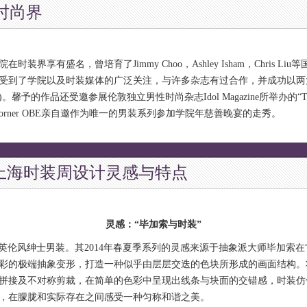
时尚界
享有盛名，曾培育了Jimmy Choo，Ashley Isham，Chris L
受到了学院以及时装媒体的广泛关注，与许多杂志有过合作，并成功以两
ow)。馨予的作品还受邀参展伦敦独立男性时尚杂志Idol Magazine所举办的“The 
 Corner OBE亲自邀作为唯一的男装系列参加学院年慈善晚宴的走秀。
4春夏上海时装周设计灵感与特点
灵感：“毕加索与时装”
英伦风绅士男装。其2014年春夏季系列的灵感来源于抽象派大师毕加索在
彩的极端抽象变形，打造一种似乎由层层交迭的色块所形成的画面结构。
拼接及不对称剪裁，在简单的色彩中呈现出线条与块面的交错感，时装仿
，在朦胧和实际存在之间感受一种匀称和谐之美。