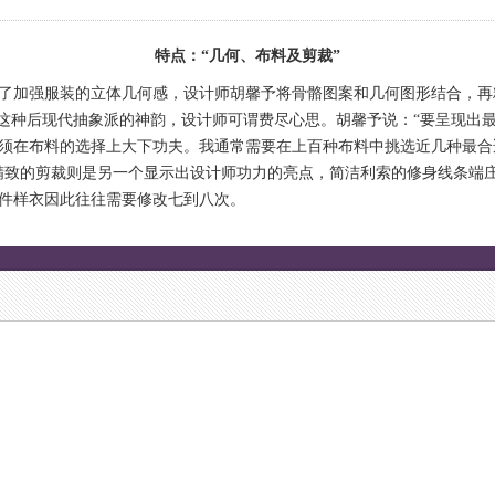
特点：“几何、布料及剪裁”
了加强服装的立体几何感，设计师胡馨予将骨骼图案和几何图形结合，再精
了这种后现代抽象派的神韵，设计师可谓费尽心思。胡馨予说：“要呈现出
须在布料的选择上大下功夫。我通常需要在上百种布料中挑选近几种最合
精致的剪裁则是另一个显示出设计师功力的亮点，简洁利索的修身线条端
件样衣因此往往需要修改七到八次。