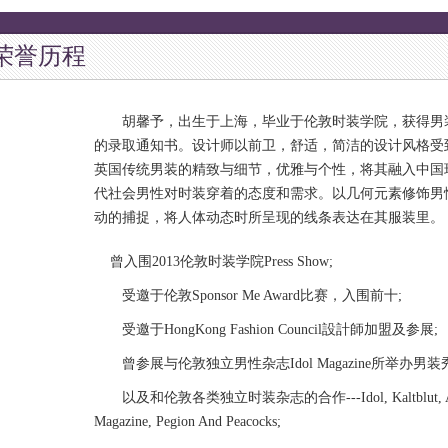
荣誉历程
胡馨予，出生于上海，毕业于伦敦时装学院，获得男
的录取通知书。设计师以前卫，舒适，简洁的设计风格受
英国传统男装的精致与细节，优雅与个性，将其融入中国
代社会男性对时
装穿着的态度和需求。以几何元素修饰男
动的捕捉，将人体动态时所呈现的线条表达在其服装里。
曾入围2013伦敦时装学院Press Show;
受邀于伦敦Sponsor Me Award比赛，入围前十;
受邀于HongKong Fashion Council設計師加盟及参展;
曾参展与伦敦独立男性杂志Idol Magazine所举办男装秀的“The 
以及和伦敦各类独立时装杂志的合作---Idol, Kaltblut, Amelia’
Magazine, Pegion And Peacocks;