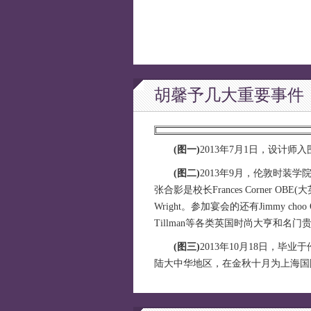
胡馨予几大重要事件
(图一)
2013年7月1日，设计
(图二)
2013年9月，伦敦时装学院校长
张合影是校长Frances Corner OB
Wright。参加宴会的还有Jimmy choo O
Tillman等各类英国时尚大亨和名门
(图三)
2013年10月18日，毕业于
陆大中华地区，在金秋十月为上海国