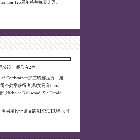
fashion 125周年慈善晚宴走秀。
男装设计师只有2位。
of Cordwainers慈善晚宴走秀，第一
大英帝国司令勋章获得者)和女高音Laura
as Kirkwood, Sir Harold
带着其同名男装设计师品牌XINYUHU首次登