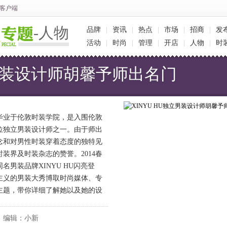
客户端
-人物
品牌
|
资讯
|
热点
|
市场
|
招商
|
发
活动
|
时尚
|
管理
|
开店
|
人物
|
时
立男装设计师胡馨予师出名门
业于伦敦时装学院，是入围伦敦
位独立
男装
设计师之一。由于师出
念和对男性时装穿着态度的独特见
装界及时装杂志的赞誉。2014春
男装品牌XINYU HU闪亮登
主义的男装大秀博取时尚媒体、专
主题，带你详细了解她以及她的设
 编辑：小新