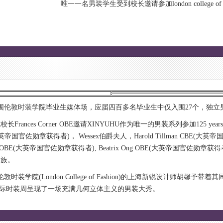
唯一一名男装学生受到校长邀请参加london college of 
师入围伦敦时装学院毕业生媒体场，应届四百多名毕业生中仅入围27个，独立
Frances Corner OBE邀请XINYUHU作为唯一的男装系列参加125 years 
E(大英帝国官佐勋章获得者)， Wessex伯爵夫人，Harold Tillman CBE(
BE(大英帝国官佐勋章获得者), Beatrix Ong OBE(大英帝国官佐勋章获得者),Nichol
贵族。
伦敦时装学院(London College of Fashion)的上海新锐设计师胡馨予
际时装周呈现了一场充满几何立体主义的男装大秀。