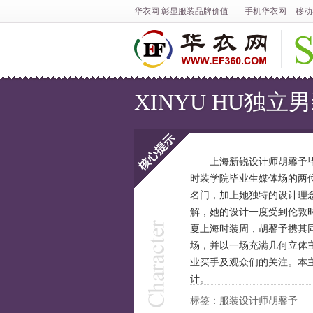
华衣网
彰显
服装
品牌价值
手机华衣网
移动
XINYU HU独
上海新锐设计师胡馨予毕
时装学院毕业生媒体场的两
核心提示
名门，加上她独特的设计理
解，她的设计一度受到伦敦时
夏上海时装周，胡馨予携其同名
场，并以一场充满几何立体
业买手及观众们的关注。本
计。
标签：服装设计师胡馨予