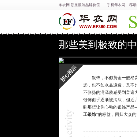
华衣网
彰显
服装
品牌价值
手机华衣网
移动
那些美到极致的中
银饰，不似黄金一般昂贵被
远，也不如水晶通透，又不
核心提示
不张扬的润泽质感受到普遍大
银饰似乎逐渐被淘汰，但近
到那些让你心动的银饰产品
工银饰
”的标签，回归大众的