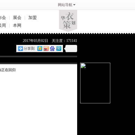
网站导航
布会
|
展会
|
加盟
装周
|
本网
2017年03月02日 关注度：171141