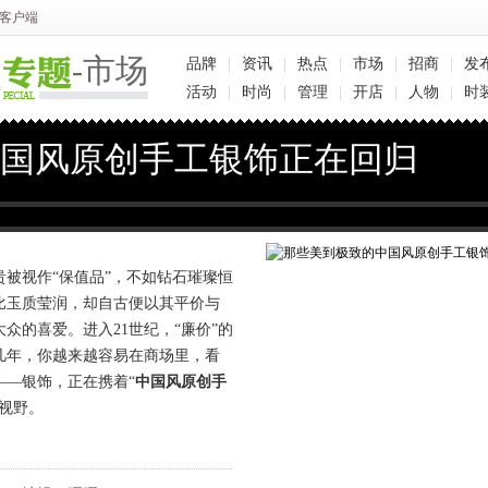
客户端
-市场
品牌
|
资讯
|
热点
|
市场
|
招商
|
发
活动
|
时尚
|
管理
|
开店
|
人物
|
时
国风原创手工银饰正在回归
视作“保值品”，不如钻石璀璨恒
比玉质莹润，却自古便以其平价与
众的喜爱。进入21世纪，“廉价”的
几年，你越来越容易在商场里，看
——银饰，正在携着“
中国风原创手
视野。