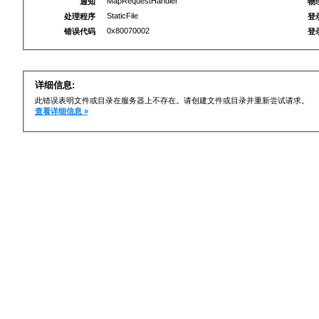
MapRequestHandler
通知
物
StaticFile
处理程序
登
0x80070002
错误代码
登
详细信息:
此错误表明文件或目录在服务器上不存在。请创建文件或目录并重新尝试请求。
查看详细信息 »