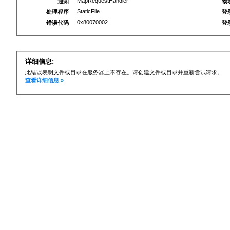
MapRequestHandler
通知
物
StaticFile
处理程序
登
0x80070002
错误代码
登
详细信息:
此错误表明文件或目录在服务器上不存在。请创建文件或目录并重新尝试请求。
查看详细信息 »