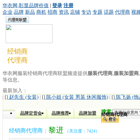
华衣网,彰显品牌价值
|
登录
注册
企业
品牌
新品
商机
招商
资讯
店铺
专访
专题
话题
代理商
视
经销商
代理商
华衣网服装经销商代理商联盟频道提供
服装代理商
,
服装加盟商
,
等信息。
最新加入：
|
[]
赵先生 (女装)
|
[]
陈小姐 (女装 男装 休闲服饰)
|
[]
陈飞扬 (饰
搜索
品牌定货会
品牌推荐
品牌加盟
经销商代理商
黎进
经销商代理商：
（关注度：7424）