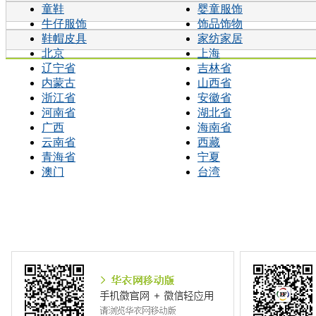
童鞋
婴童服饰
牛仔服饰
饰品饰物
鞋帽皮具
家纺家居
北京
上海
辽宁省
吉林省
内蒙古
山西省
浙江省
安徽省
河南省
湖北省
广西
海南省
云南省
西藏
青海省
宁夏
澳门
台湾