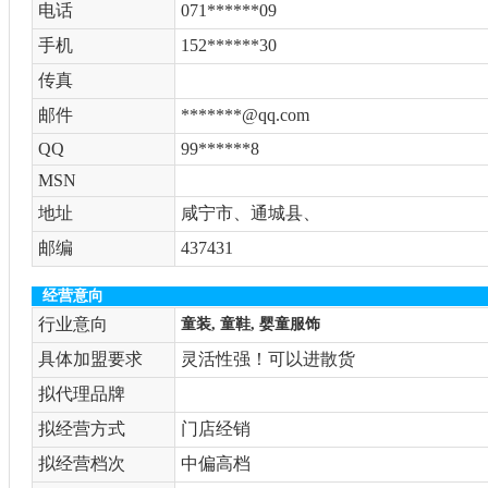
电话
071******09
手机
152******30
传真
邮件
*******@qq.com
QQ
99******8
MSN
地址
咸宁市、通城县、
邮编
437431
经营意向
行业意向
童装, 童鞋, 婴童服饰
具体加盟要求
灵活性强！可以进散货
拟代理品牌
拟经营方式
门店经销
拟经营档次
中偏高档