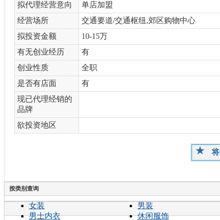
拟代理经营意向
单店加盟
经营场所
交通要道/交通枢纽,郊区购物中心
拟投资金额
10-15万
有无创业经历
有
创业性质
全职
是否有店面
有
现已代理经销的
品牌
欲投资地区
将
按类别查询
女装
男装
男士内衣
休闲服饰