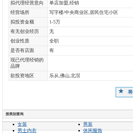
拟代理经营意向
单店加盟,经销
经营场所
写字楼/中央商业区,居民住宅小区
拟投资金额
1-5万
有无创业经历
无
创业性质
全职
是否有店面
有
现已代理经销的
品牌
欲投资地区
乐从,佛山,北滘
将
按类别查询
女装
男装
男士内衣
休闲服饰