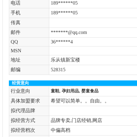
电话
189******05
手机
189******05
传真
邮件
*******@qq.com
QQ
36******4
MSN
地址
乐从镇新宝楼
邮编
528315
经营意向
行业意向
童鞋, 孕妇用品, 婴童食品
具体加盟要求
希望可以简单。。自由。。
拟代理品牌
拟经营方式
品牌专卖,门店经销,网店
拟经营档次
中偏高档