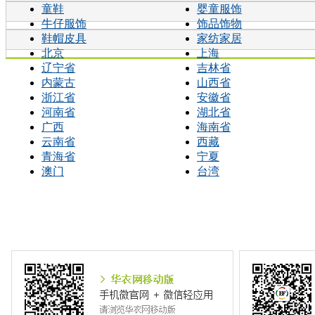
童鞋
婴童服饰
牛仔服饰
饰品饰物
鞋帽皮具
家纺家居
北京
上海
辽宁省
吉林省
内蒙古
山西省
浙江省
安徽省
河南省
湖北省
广西
海南省
云南省
西藏
青海省
宁夏
澳门
台湾