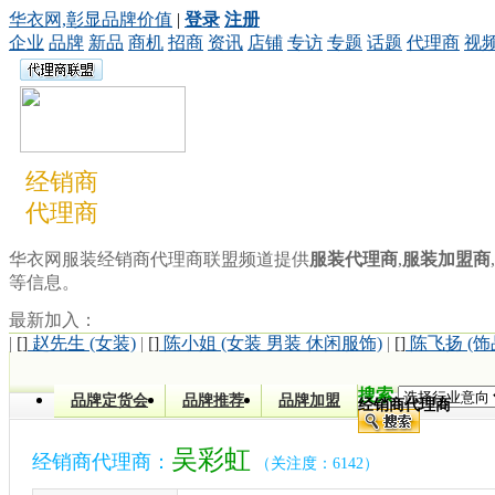
华衣网,彰显品牌价值
|
登录
注册
企业
品牌
新品
商机
招商
资讯
店铺
专访
专题
话题
代理商
视
经销商
代理商
华衣网服装经销商代理商联盟频道提供
服装代理商
,
服装加盟商
,
等信息。
最新加入：
|
[]
赵先生 (女装)
|
[]
陈小姐 (女装 男装 休闲服饰)
|
[]
陈飞扬 (饰
搜索
品牌定货会
品牌推荐
品牌加盟
经销商代理商
吴彩虹
经销商代理商：
（关注度：6142）